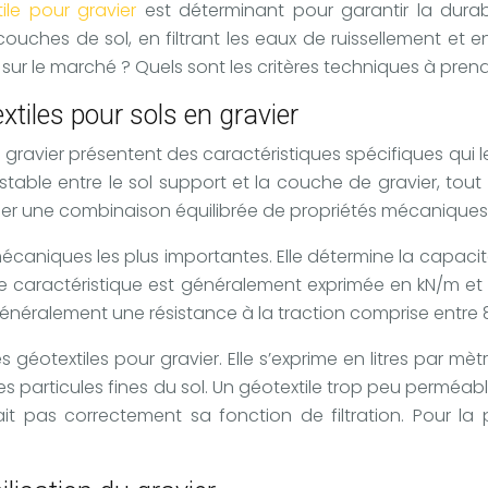
tile pour gravier
est déterminant pour garantir la durab
couches de sol, en filtrant les eaux de ruissellement et 
sur le marché ? Quels sont les critères techniques à pren
tiles pour sols en gravier
 en gravier présentent des caractéristiques spécifiques qui
 stable entre le sol support et la couche de gravier, to
éder une combinaison équilibrée de propriétés mécaniques
 mécaniques les plus importantes. Elle détermine la capacit
e caractéristique est généralement exprimée en kN/m et 
néralement une résistance à la traction comprise entre 8 et
s géotextiles pour gravier. Elle s’exprime en litres par mè
les particules fines du sol. Un géotextile trop peu permé
t pas correctement sa fonction de filtration. Pour la 