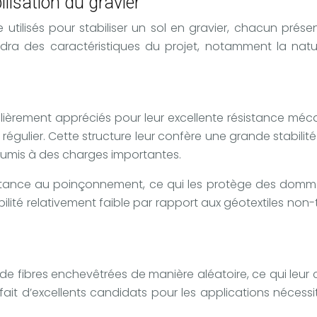
ilisation du gravier
re utilisés pour stabiliser un sol en gravier, chacun pr
ndra des caractéristiques du projet, notamment la nature
ulièrement appréciés pour leur excellente résistance méca
régulier. Cette structure leur confère une grande stabilité
soumis à des charges importantes.
stance au poinçonnement, ce qui les protège des dommage
lité relativement faible par rapport aux géotextiles non-ti
 de fibres enchevêtrées de manière aléatoire, ce qui leur
en fait d’excellents candidats pour les applications néce