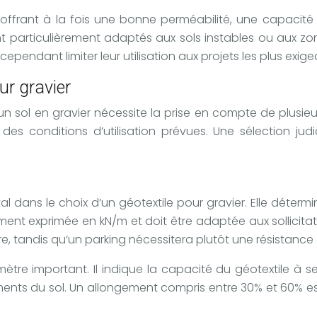
offrant à la fois une bonne perméabilité, une capacité 
t particulièrement adaptés aux sols instables ou aux zon
ependant limiter leur utilisation aux projets les plus exige
ur gravier
d’un sol en gravier nécessite la prise en compte de plusie
 des conditions d’utilisation prévues. Une sélection ju
tal dans le choix d’un géotextile pour gravier. Elle déter
ent exprimée en kN/m et doit être adaptée aux sollicitatio
re, tandis qu’un parking nécessitera plutôt une résistance 
tre important. Il indique la capacité du géotextile à se
vements du sol. Un allongement compris entre 30% et 60%