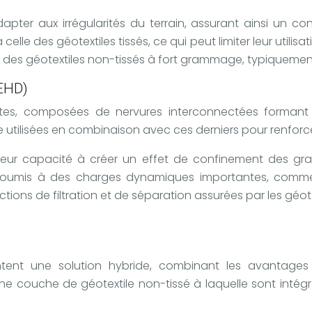
pter aux irrégularités du terrain, assurant ainsi un co
lle des géotextiles tissés, ce qui peut limiter leur utilis
 des géotextiles non-tissés à fort grammage, typiquement
PEHD)
rtes, composées de nervures interconnectées formant u
 utilisées en combinaison avec ces derniers pour renforcer 
leur capacité à créer un effet de confinement des granu
ls soumis à des charges dynamiques importantes, comme 
tions de filtration et de séparation assurées par les géote
tent une solution hybride, combinant les avantages 
ne couche de géotextile non-tissé à laquelle sont intégr