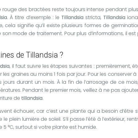
côté rouge des bractées reste toujours intense pendant plu
dsia
. À titre d’exemple : le
Tillandsia
stricta,
Tillandsia
ion
, cela signifie qu’il existe plusieurs formes de germinat
son mode de traitement. Pour plus d’informations, il est po
nes de Tillandsia ?
ndsia
, il faut suivre les étapes suivantes : premièrement, é
les graines au moins 1 fois par jour. Pour les conserver 
s jours durant un mois. À la fin de l’arrosage de ce mo
ratures. Pendant le premier mois, veillez à ne pas ajoute
riture de
tillandsia
.
 peuvent échouer, car c’est une plante qui a besoin d’être
e plein lumière de soleil. S’il passe l’été à l’extérieur, ren
5 °C, surtout si votre plante est humide.