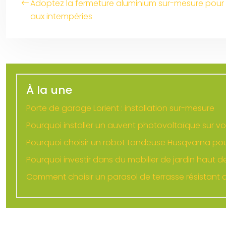
Adoptez la fermeture aluminium sur-mesure pour 
aux intempéries
À la une
Porte de garage Lorient : installation sur-mesure
Pourquoi installer un auvent photovoltaïque sur vo
Pourquoi choisir un robot tondeuse Husqvarna pou
Pourquoi investir dans du mobilier de jardin haut
Comment choisir un parasol de terrasse résistant a