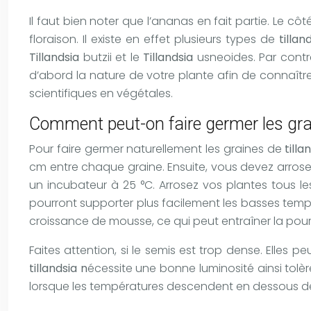
Il faut bien noter que l’ananas en fait partie. Le 
floraison. Il existe en effet plusieurs types de
tillan
Tillandsia
butzii et le
Tillandsia
usneoides. Par contre
d’abord la nature de votre plante afin de connaître 
scientifiques en végétales.
Comment peut-on faire germer les grai
Pour faire germer naturellement les graines de
tilla
cm entre chaque graine. Ensuite, vous devez arroser 
un incubateur à 25 °C. Arrosez vos plantes tous le
pourront supporter plus facilement les basses tempé
croissance de mousse, ce qui peut entraîner la pour
Faites attention, si le semis est trop dense. Elles
tillandsia n
écessite une bonne luminosité ainsi tolère l
lorsque les températures descendent en dessous de 