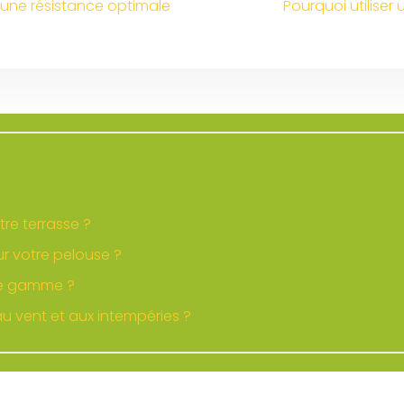
une résistance optimale
Pourquoi utiliser
tre terrasse ?
r votre pelouse ?
 de gamme ?
u vent et aux intempéries ?