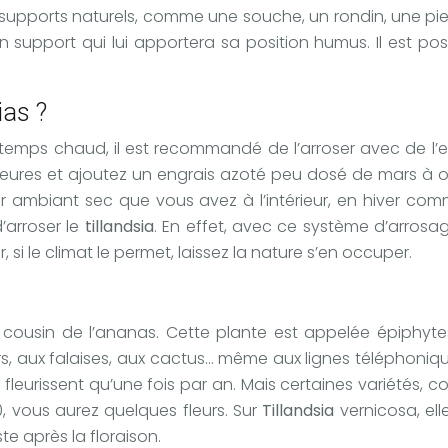
es supports naturels, comme une souche, un rondin, une pi
 support qui lui apportera sa position humus. Il est possi
ias ?
temps chaud, il est recommandé de l’arroser avec de l’e
48 heures et ajoutez un engrais azoté peu dosé de mars à 
ir ambiant sec que vous avez à l’intérieur, en hiver co
d’arroser le
tillandsia
. En effet, avec ce système d’arrosage,
 si le climat le permet, laissez la nature s’en occuper.
cousin de l’ananas. Cette plante est appelée épiphytes
, aux falaises, aux cactus… même aux lignes téléphoniq
ne fleurissent qu’une fois par an. Mais certaines variétés,
 vous aurez quelques fleurs. Sur
Tillandsia
vernicosa, el
te après la floraison.