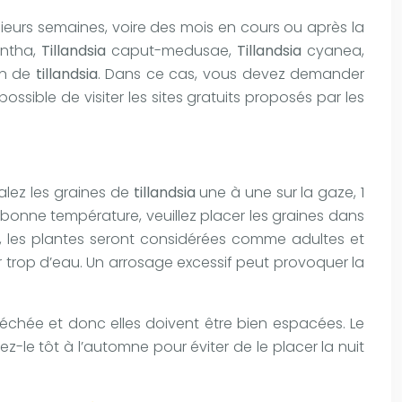
sieurs semaines, voire des mois en cours ou après la
antha,
Tillandsia
caput-medusae,
Tillandsia
cyanea,
ion de
tillandsia
. Dans ce cas, vous devez demander
ssible de visiter les sites gratuits proposés par les
talez les graines de
tillandsia
une à une sur la gaze, 1
à bonne température, veuillez placer les graines dans
is, les plantes seront considérées comme adultes et
r trop d’eau. Un arrosage excessif peut provoquer la
 séchée et donc elles doivent être bien espacées. Le
trez-le tôt à l’automne pour éviter de le placer la nuit