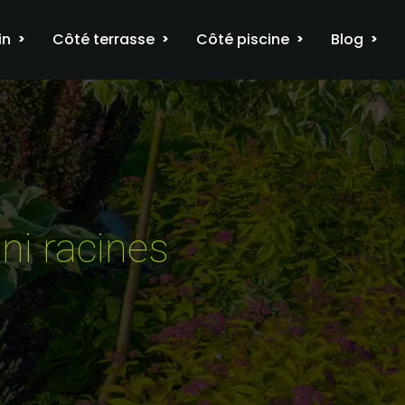
in
Côté terrasse
Côté piscine
Blog
 ni racines