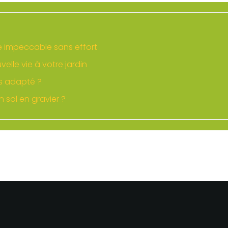
e impeccable sans effort
lle vie à votre jardin
us adapté ?
 sol en gravier ?