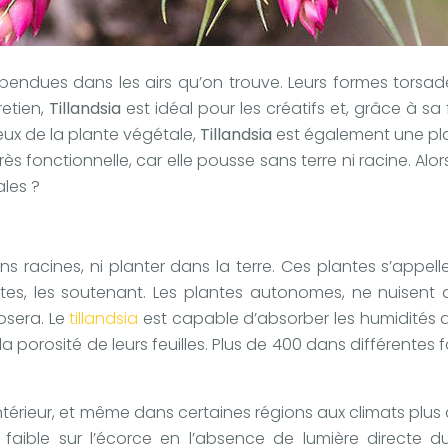
spendues dans les airs qu’on trouve. Leurs formes torsadé
retien,
Tillandsia
est idéal pour les créatifs et, grâce à sa
ux de la plante végétale,
Tillandsia
est également une pla
t très fonctionnelle, car elle pousse sans terre ni racine. Al
ales ?
 racines, ni planter dans la terre. Ces plantes s’appelle
ntes, les soutenant. Les plantes autonomes, ne nuisent
osera. Le
tillandsia
est capable d’absorber les humidités am
a porosité de leurs feuilles. Plus de 400 dans différentes fo
intérieur, et même dans certaines régions aux climats plus do
ible sur l’écorce en l’absence de lumière directe du s