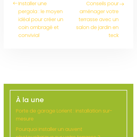
Installer une
Conseils pour
pergola : le moyen
aménager votre
idéal pour créer un
terrasse avec un
coin ombragé et
salon de jardin en
convivial
teck
À la une
Porte de garage Lorient : installation sur-
mesure
Pourquoi installer un auvent