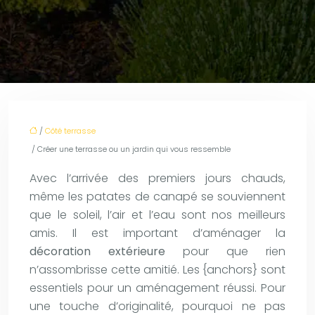
/
Côté terrasse
/ Créer une terrasse ou un jardin qui vous ressemble
Avec l’arrivée des premiers jours chauds,
même les patates de canapé se souviennent
que le soleil, l’air et l’eau sont nos meilleurs
amis. Il est important d’aménager la
décoration extérieure
pour que rien
n’assombrisse cette amitié. Les {anchors} sont
essentiels pour un aménagement réussi. Pour
une touche d’originalité, pourquoi ne pas